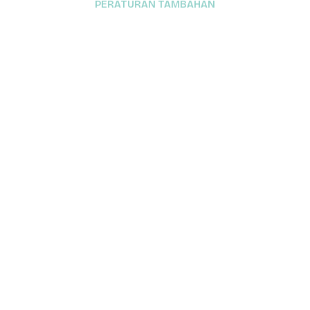
PERATURAN TAMBAHAN
The International Association